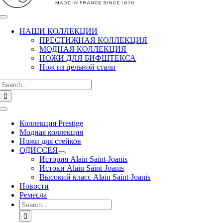
НАШИ КОЛЛЕКЦИИ
ПРЕСТИЖНАЯ КОЛЛЕКЦИЯ
МОДНАЯ КОЛЛЕКЦИЯ
НОЖИ ДЛЯ БИФШТЕКСА
Нож из цельной стали
Search
for:
Toggle
Navigation
Коллекция Prestige
Модная коллекция
Ножи для стейков
ОДИССЕЯ
История Alain Saint-Joanis
Истоки Alain Saint-Joanis
Высокий класс Alain Saint-Joanis
Новости
Ремесла
Search
for: