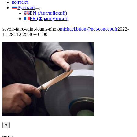
контакт
Русский
EN
(
Английский
)
FR
(
Французский
)
savoir-faire-saint-joanis-photo
mickael.brion@net-concept.fr
2022-
11-28T12:25:30+01:00
Close
×
product
quick