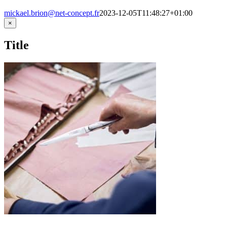
mickael.brion@net-concept.fr
2023-12-05T11:48:27+01:00
Close
×
product
quick
Title
view