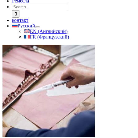
Ремесла
Search
for:
контакт
Русский
EN
(
Английский
)
FR
(
Французский
)