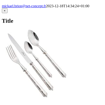
mickael.brion@net-concept.fr
2023-12-18T14:34:24+01:00
Close
×
product
quick
Title
view