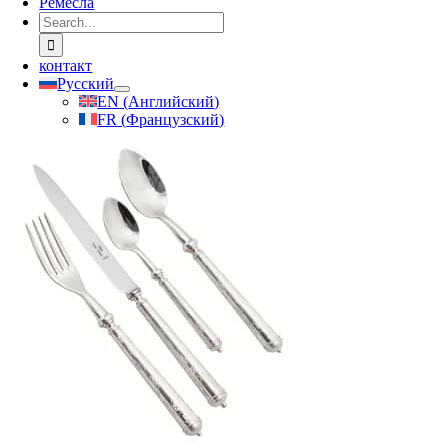
Ремесла
Search
for:
контакт
Русский
EN
(
Английский
)
FR
(
Французский
)