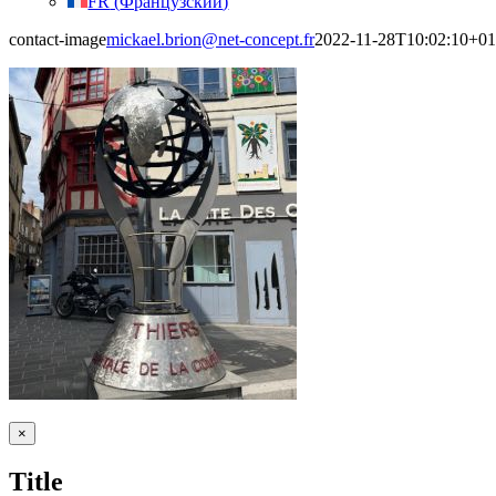
FR
(
Французский
)
contact-image
mickael.brion@net-concept.fr
2022-11-28T10:02:10+01
Close
×
product
quick
Title
view