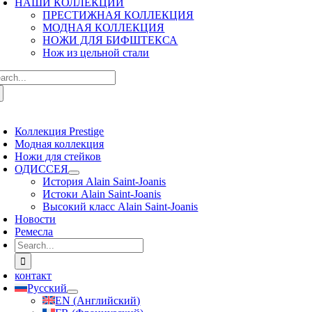
НАШИ КОЛЛЕКЦИИ
ПРЕСТИЖНАЯ КОЛЛЕКЦИЯ
МОДНАЯ КОЛЛЕКЦИЯ
НОЖИ ДЛЯ БИФШТЕКСА
Нож из цельной стали
arch
:
oggle
avigation
Коллекция Prestige
Модная коллекция
Ножи для стейков
ОДИССЕЯ
История Alain Saint-Joanis
Истоки Alain Saint-Joanis
Высокий класс Alain Saint-Joanis
Новости
Ремесла
Search
for:
контакт
Русский
EN
(
Английский
)