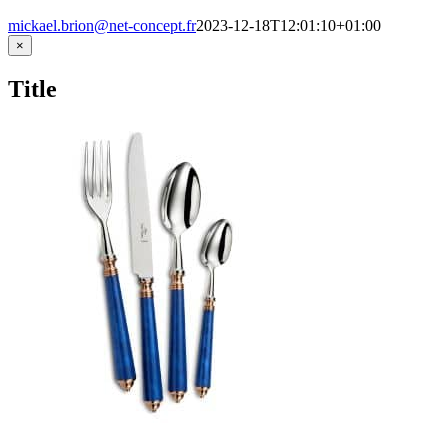
mickael.brion@net-concept.fr
2023-12-18T12:01:10+01:00
Close
×
product
quick
Title
view