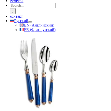
Ремесла
Search
for:
контакт
Русский
EN
(
Английский
)
FR
(
Французский
)