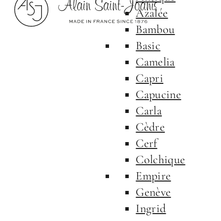
Azalée
Bambou
Basic
Camelia
Capri
Capucine
Carla
Cèdre
Cerf
Colchique
Empire
Genève
Ingrid