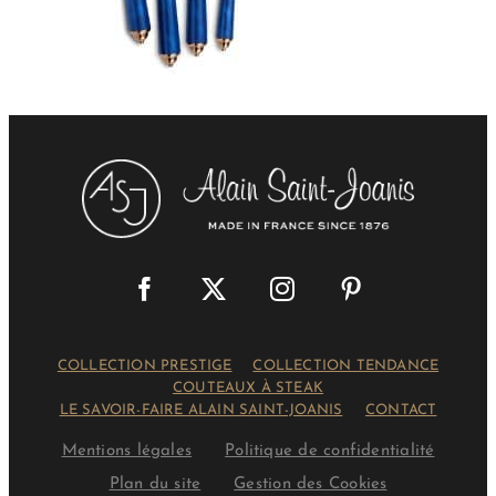
COLLECTION PRESTIGE
COLLECTION TENDANCE
COUTEAUX À STEAK
LE SAVOIR-FAIRE ALAIN SAINT-JOANIS
CONTACT
Mentions légales
Politique de confidentialité
Plan du site
Gestion des Cookies