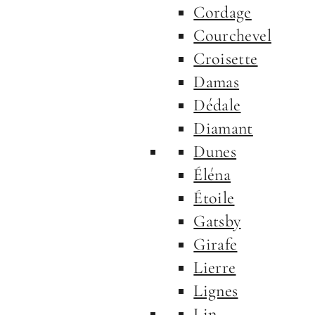
Cordage
Courchevel
Croisette
Damas
Dédale
Diamant
Dunes
Éléna
Étoile
Gatsby
Girafe
Lierre
Lignes
Lin