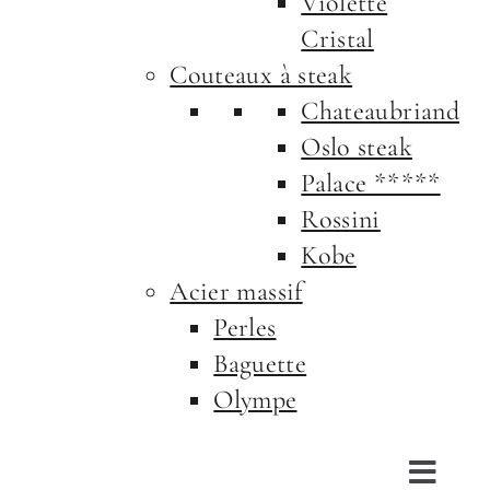
Violette
Cristal
Couteaux à steak
Chateaubriand
Oslo steak
Palace *****
Rossini
Kobe
Acier massif
Perles
Baguette
Olympe
Toggl