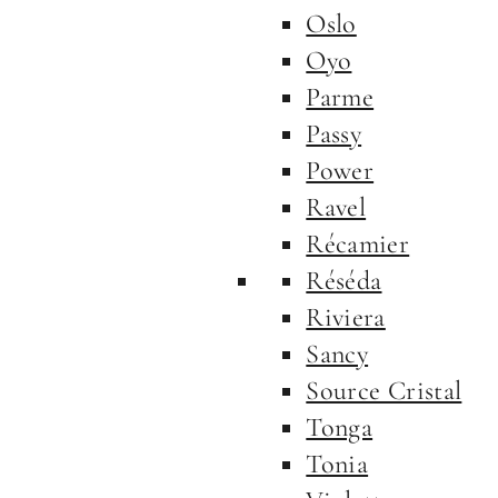
Oslo
Oyo
Parme
Passy
Power
Ravel
Récamier
Réséda
Riviera
Sancy
Source Cristal
Tonga
Tonia