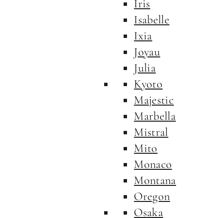
Iris
Isabelle
Ixia
Joyau
Julia
Kyoto
Majestic
Marbella
Mistral
Mito
Monaco
Montana
Oregon
Osaka