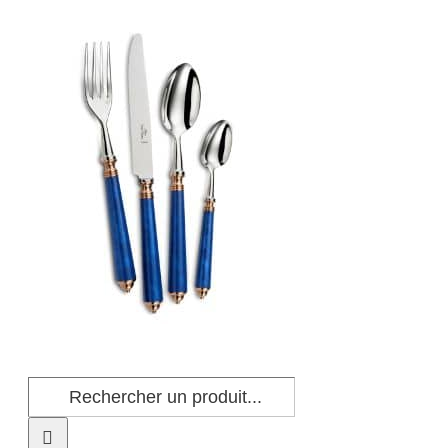
Passer
au
contenu
Rechercher: