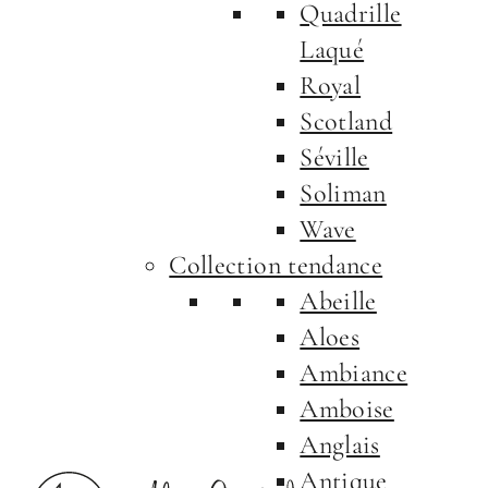
Quadrille
Laqué
Royal
Scotland
Séville
Soliman
Wave
Collection tendance
Abeille
Aloes
Ambiance
Amboise
Anglais
Antique