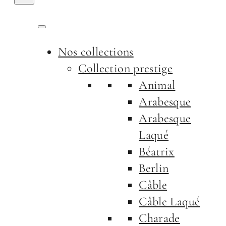
Nos collections
Collection prestige
Animal
Arabesque
Arabesque
Laqué
Béatrix
Berlin
Câble
Câble Laqué
Charade