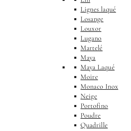
Lignes laqué
Losange
Louxor
Lugano
Martelé
Maya
Maya Laqué
Moire
Monaco Inox
Neige
Portofino
Poudre
Quadrille