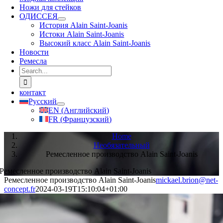
Ножи для стейков
ОДИССЕЯ
История Alain Saint-Joanis
Истоки Alain Saint-Joanis
Высокий класс Alain Saint-Joanis
Новости
Ремесла
Search
for:
контакт
Русский
EN
(
Английский
)
FR
(
Французский
)
Home
Необязательный
Ремесленное производство Alain Saint-Joanis
Ремесленное производство Alain Saint-Joanis
Ремесленное производство Alain Saint-Joanis
mickael.brion@net-
concept.fr
2024-03-19T15:10:04+01:00