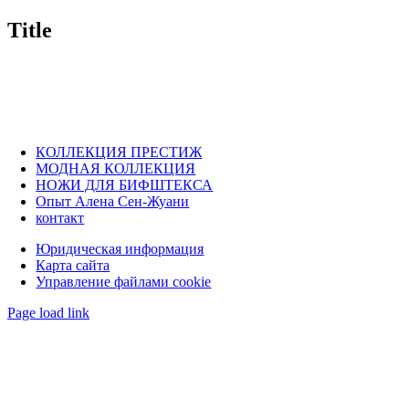
product
quick
Title
view
КОЛЛЕКЦИЯ ПРЕСТИЖ
МОДНАЯ КОЛЛЕКЦИЯ
НОЖИ ДЛЯ БИФШТЕКСА
Опыт Алена Сен-Жуани
контакт
Юридическая информация
Карта сайта
Управление файлами cookie
Page load link
Go
to
Top