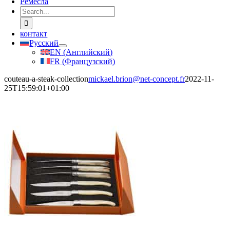
Ремесла
Search
for:
контакт
Русский
EN
(
Английский
)
FR
(
Французский
)
couteau-a-steak-collection
mickael.brion@net-concept.fr
2022-11-
25T15:59:01+01:00