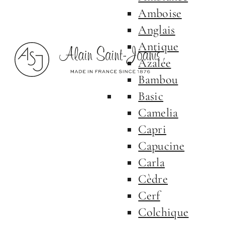
Amboise
Anglais
Antique
Azalée
Bambou
Basic
Camelia
Capri
Capucine
Carla
Cèdre
Cerf
Colchique