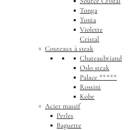
Source Cristal
Tonga
Tonia
Violette
Cristal
Couteaux à steak
Chateaubriand
Oslo steak
Palace *****
Rossini
Kobe
Acier massif
Perles
Baguette