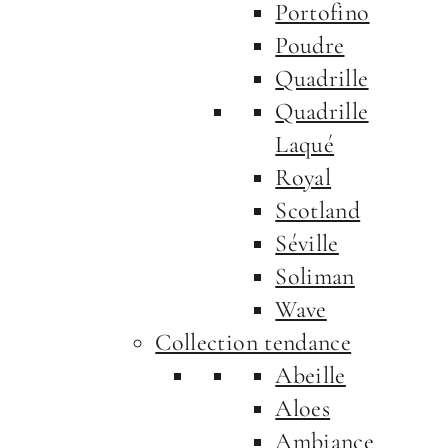
Portofino
Poudre
Quadrille
Quadrille
Laqué
Royal
Scotland
Séville
Soliman
Wave
Collection tendance
Abeille
Aloes
Ambiance