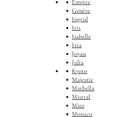
Empire
Genève
Ingrid
Iris
Isabelle
Ixia
Joyau
Julia
Kyoto
Majestic
Marbella
Mistral
Mito
Monaco