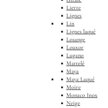
Lierre
Lignes
Lin
Lignes laqué
Losange
Louxor
Lugano
Martelé
Maya
Maya Laqué
Moire
Monaco Inox
Neige