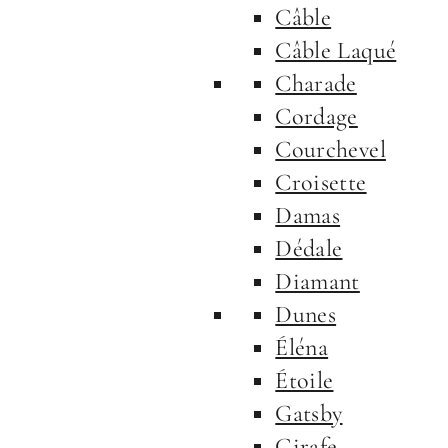
Câble
Câble Laqué
Charade
Cordage
Courchevel
Croisette
Damas
Dédale
Diamant
Dunes
Éléna
Étoile
Gatsby
Girafe