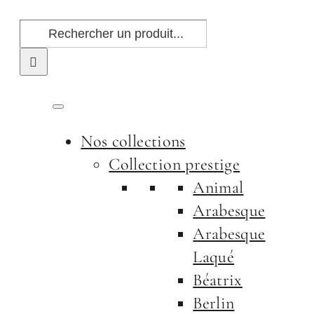
Passer
Rechercher:
au
contenu
Nos collections
Collection prestige
Animal
Arabesque
Arabesque
Laqué
Béatrix
Berlin