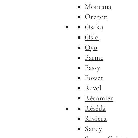
Montana
Oregon
Osaka
Oslo
Oyo
Parme
Passy
Power
Ravel
Récamier
Réséda
Riviera
Sancy