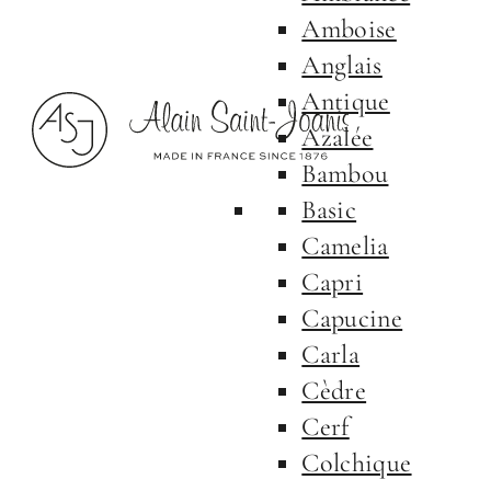
Amboise
Anglais
Antique
Azalée
Bambou
Basic
Camelia
Capri
Capucine
Carla
Cèdre
Cerf
Colchique