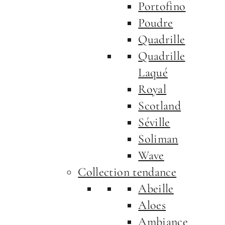
Portofino
Poudre
Quadrille
Quadrille
Laqué
Royal
Scotland
Séville
Soliman
Wave
Collection tendance
Abeille
Aloes
Ambiance