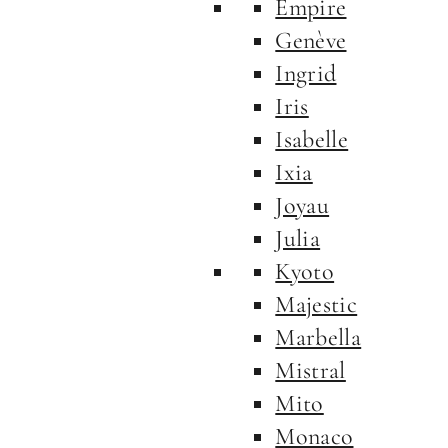
Empire
Genève
Ingrid
Iris
Isabelle
Ixia
Joyau
Julia
Kyoto
Majestic
Marbella
Mistral
Mito
Monaco