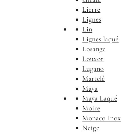
Lierre
Lignes
Lin
Lignes laqué
Losange
Louxor
Lugano
Martelé
Maya
Maya Laqué
Moire
Monaco Inox
Neige