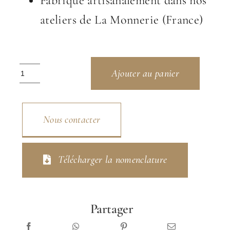
Fabriqué artisanalement dans nos
ateliers de La Monnerie (France)
quantité
Ajouter au panier
de
Violette
Nous contacter
Cristal
Télécharger la nomenclature
Partager