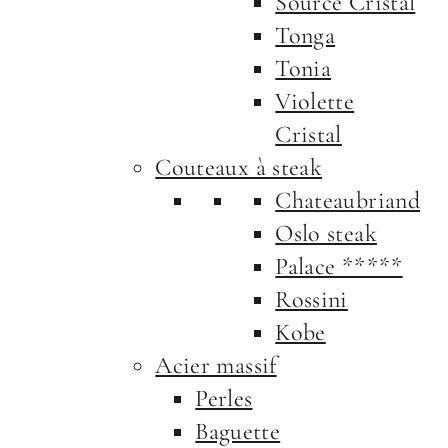
Source Cristal
Tonga
Tonia
Violette
Cristal
Couteaux à steak
Chateaubriand
Oslo steak
Palace *****
Rossini
Kobe
Acier massif
Perles
Baguette