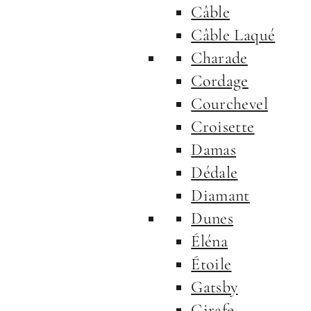
Câble
Câble Laqué
Charade
Cordage
Courchevel
Croisette
Damas
Dédale
Diamant
Dunes
Éléna
Étoile
Gatsby
Girafe