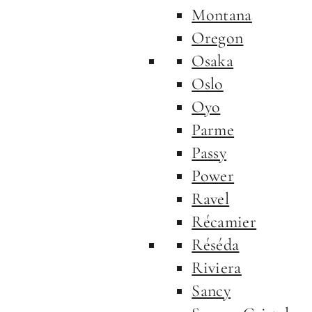
Montana
Oregon
Osaka
Oslo
Oyo
Parme
Passy
Power
Ravel
Récamier
Réséda
Riviera
Sancy