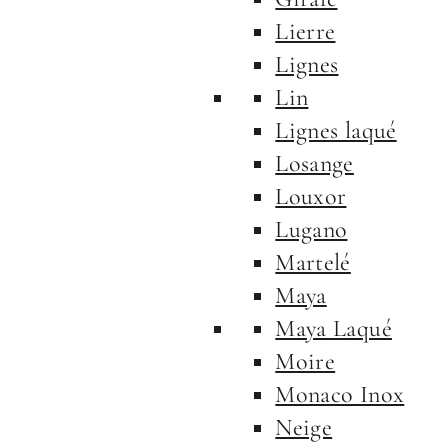
Lierre
Lignes
Lin
Lignes laqué
Losange
Louxor
Lugano
Martelé
Maya
Maya Laqué
Moire
Monaco Inox
Neige