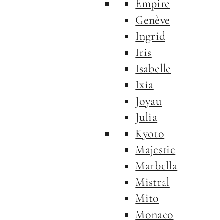
Empire
Genève
Ingrid
Iris
Isabelle
Ixia
Joyau
Julia
Kyoto
Majestic
Marbella
Mistral
Mito
Monaco