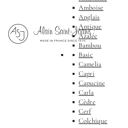
Amboise
Anglais
Antique
Azalée
Bambou
Basic
Camelia
Capri
Capucine
Carla
Cèdre
Cerf
Colchique