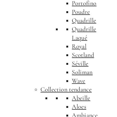
Portofino
Poudre
Quadrille
Quadrille
Laqué
Royal
Scotland
Séville
Soliman
Wave
Collection tendance
Abeille
Aloes
Ambiance