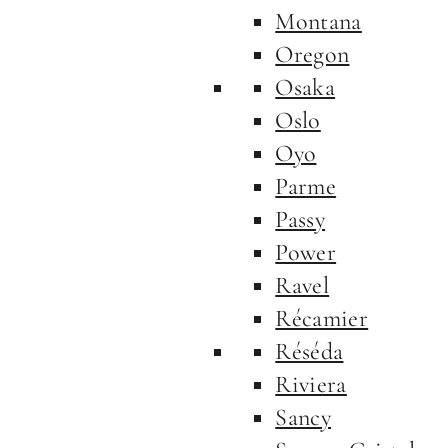
Montana
Oregon
Osaka
Oslo
Oyo
Parme
Passy
Power
Ravel
Récamier
Réséda
Riviera
Sancy