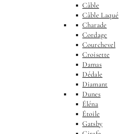
Câble
Câble Laqué
Charade
Cordage
Courchevel
Croisette
Damas
Dédale
Diamant
Dunes
Éléna
Étoile
Gatsby
Girafe