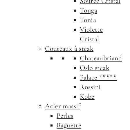
Source Cristal
Tonga
Tonia
Violette
Cristal
Couteaux à steak
Chateaubriand
Oslo steak
Palace *****
Rossini
Kobe
Acier massif
Perles
Baguette