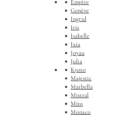
Empire
Genève
Ingrid
Iris
Isabelle
Ixia
Joyau
Julia
Kyoto
Majestic
Marbella
Mistral
Mito
Monaco