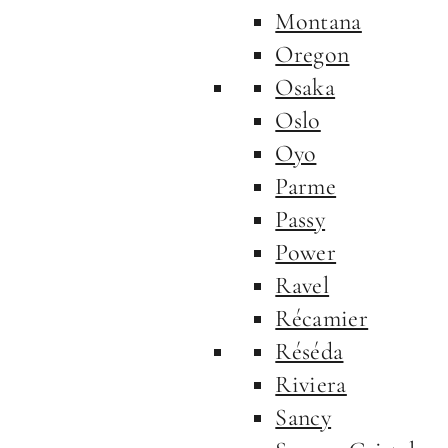
Montana
Oregon
Osaka
Oslo
Oyo
Parme
Passy
Power
Ravel
Récamier
Réséda
Riviera
Sancy