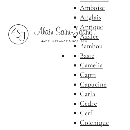
Amboise
Anglais
Antique
Azalée
Bambou
Basic
Camelia
Capri
Capucine
Carla
Cèdre
Cerf
Colchique