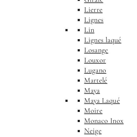
Lierre
Lignes
Lin
Lignes laqué
Losange
Louxor
Lugano
Martelé
Maya
Maya Laqué
Moire
Monaco Inox
Neige