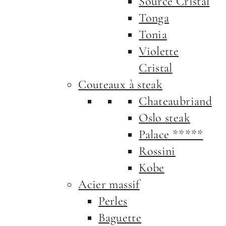
Source Cristal
Tonga
Tonia
Violette
Cristal
Couteaux à steak
Chateaubriand
Oslo steak
Palace *****
Rossini
Kobe
Acier massif
Perles
Baguette