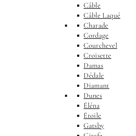
Câble
Câble Laqué
Charade
Cordage
Courchevel
Croisette
Damas
Dédale
Diamant
Dunes
Éléna
Étoile
Gatsby
Girafe