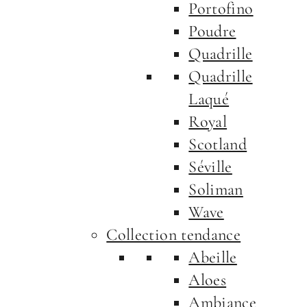
Portofino
Poudre
Quadrille
Quadrille
Laqué
Royal
Scotland
Séville
Soliman
Wave
Collection tendance
Abeille
Aloes
Ambiance