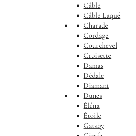
Câble
Câble Laqué
Charade
Cordage
Courchevel
Croisette
Damas
Dédale
Diamant
Dunes
Éléna
Étoile
Gatsby
Girafe