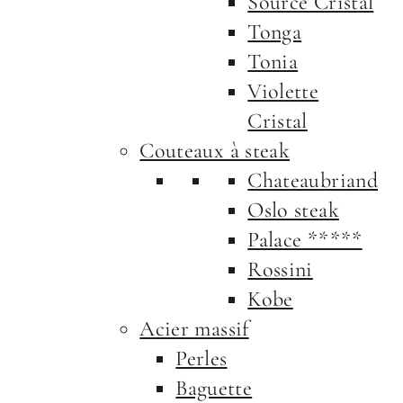
Source Cristal
Tonga
Tonia
Violette
Cristal
Couteaux à steak
Chateaubriand
Oslo steak
Palace *****
Rossini
Kobe
Acier massif
Perles
Baguette