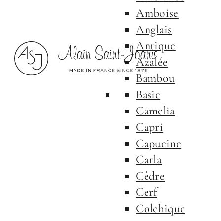
Amboise
Anglais
Antique
Azalée
Bambou
Basic
Camelia
Capri
Capucine
Carla
Cèdre
Cerf
Colchique