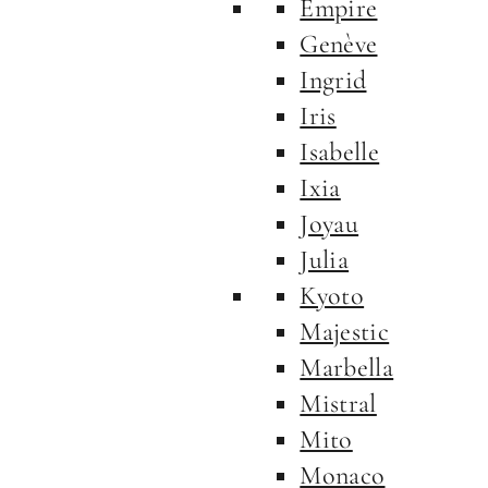
Empire
Genève
Ingrid
Iris
Isabelle
Ixia
Joyau
Julia
Kyoto
Majestic
Marbella
Mistral
Mito
Monaco