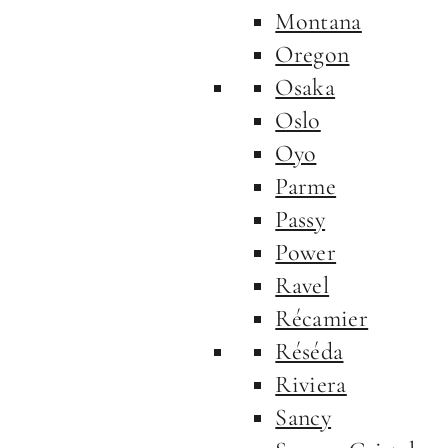
Montana
Oregon
Osaka
Oslo
Oyo
Parme
Passy
Power
Ravel
Récamier
Réséda
Riviera
Sancy