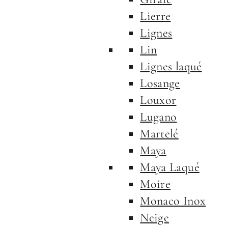
Lierre
Lignes
Lin
Lignes laqué
Losange
Louxor
Lugano
Martelé
Maya
Maya Laqué
Moire
Monaco Inox
Neige