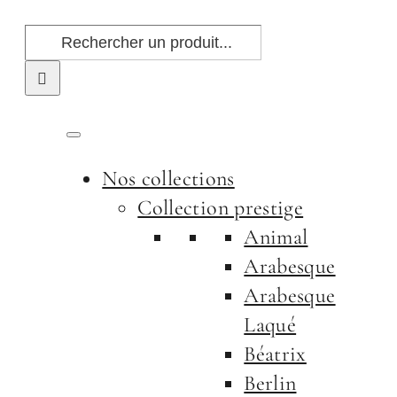
Passer
Rechercher:
au
contenu
Nos collections
Collection prestige
Animal
Arabesque
Arabesque
Laqué
Béatrix
Berlin