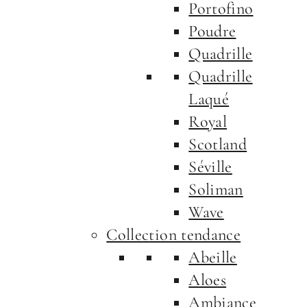
Portofino
Poudre
Quadrille
Quadrille
Laqué
Royal
Scotland
Séville
Soliman
Wave
Collection tendance
Abeille
Aloes
Ambiance