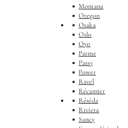
Montana
Oregon
Osaka
Oslo
Oyo
Parme
Passy
Power
Ravel
Récamier
Réséda
Riviera
Sancy