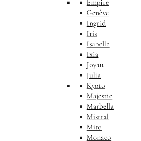
Empire
Genève
Ingrid
Iris
Isabelle
Ixia
Joyau
Julia
Kyoto
Majestic
Marbella
Mistral
Mito
Monaco