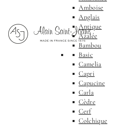
Amboise
Anglais
Antique
Azalée
Bambou
Basic
Camelia
Capri
Capucine
Carla
Cèdre
Cerf
Colchique