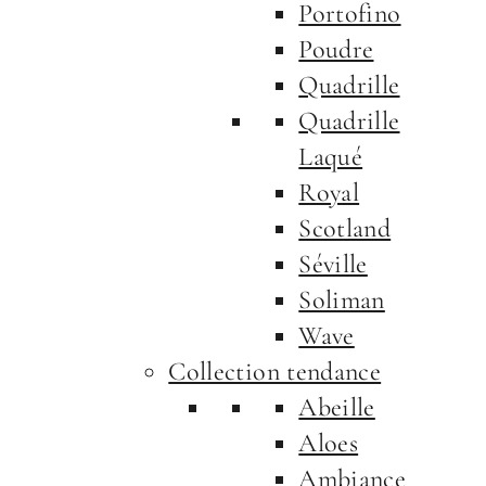
Portofino
Poudre
Quadrille
Quadrille
Laqué
Royal
Scotland
Séville
Soliman
Wave
Collection tendance
Abeille
Aloes
Ambiance