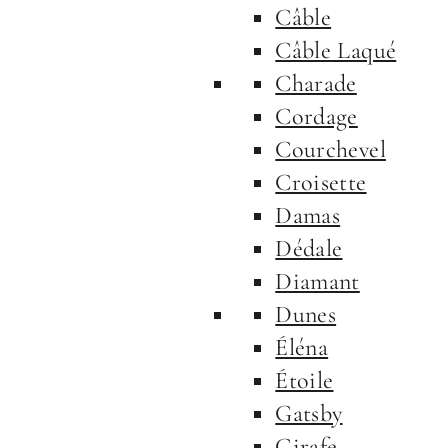
Câble
Câble Laqué
Charade
Cordage
Courchevel
Croisette
Damas
Dédale
Diamant
Dunes
Éléna
Étoile
Gatsby
Girafe