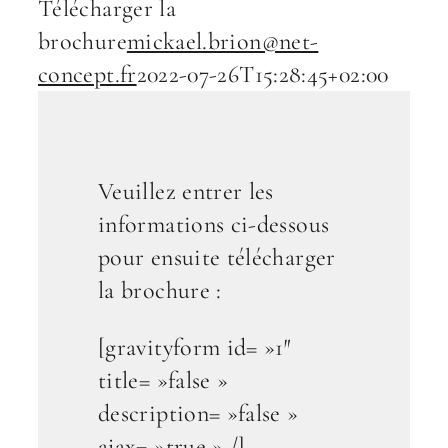
Télécharger la
RECHERCH
brochure
mickael.brion@net-
concept.fr
2022-07-26T15:28:45+02:00
Veuillez entrer les
informations ci-dessous
pour ensuite télécharger
la brochure :
[gravityform id= »1″
title= »false »
description= »false »
ajax= »true » /]