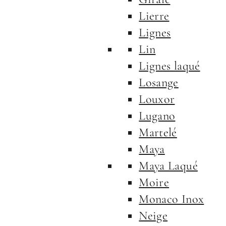
Lierre
Lignes
Lin
Lignes laqué
Losange
Louxor
Lugano
Martelé
Maya
Maya Laqué
Moire
Monaco Inox
Neige