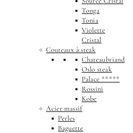
Source Cristal
Tonga
Tonia
Violette
Cristal
Couteaux à steak
Chateaubriand
Oslo steak
Palace *****
Rossini
Kobe
Acier massif
Perles
Baguette