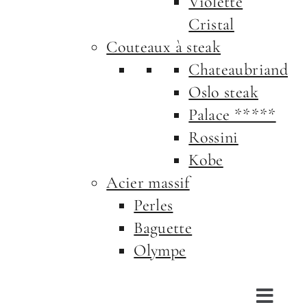
Violette
Cristal
Couteaux à steak
Chateaubriand
Oslo steak
Palace *****
Rossini
Kobe
Acier massif
Perles
Baguette
Olympe
Toggl