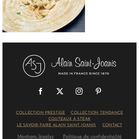
COLLECTION PRESTIGE
COLLECTION TENDANCE
COUTEAUX À STEAK
LE SAVOIR-FAIRE ALAIN SAINT-JOANIS
CONTACT
Mentions légales
Politique de confidentialité