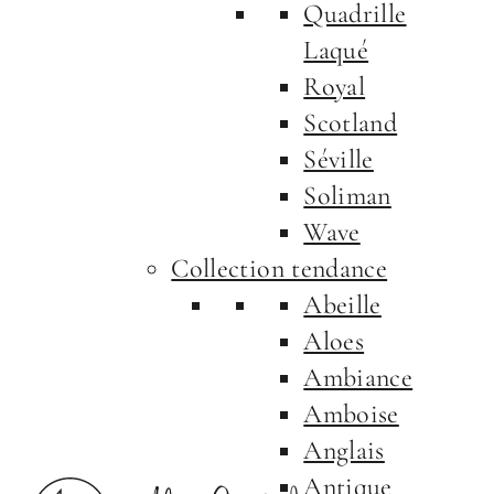
Quadrille
Laqué
Royal
Scotland
Séville
Soliman
Wave
Collection tendance
Abeille
Aloes
Ambiance
Amboise
Anglais
Antique