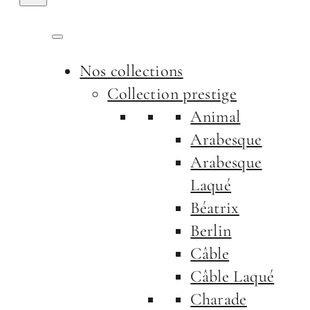
Nos collections
Collection prestige
Animal
Arabesque
Arabesque
Laqué
Béatrix
Berlin
Câble
Câble Laqué
Charade