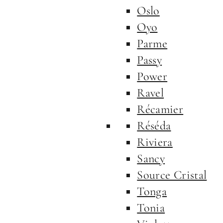
Oslo
Oyo
Parme
Passy
Power
Ravel
Récamier
Réséda
Riviera
Sancy
Source Cristal
Tonga
Tonia