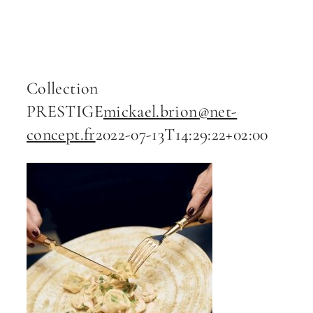
Navig
Collection
PRESTIGE
mickael.brion@net-
concept.fr
2022-07-13T14:29:22+02:00
RECHERCH