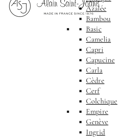
Azalée
Bambou
Basic
Camelia
Capri
Capucine
Carla
Cèdre
Cerf
Colchique
Empire
Genève
Ingrid