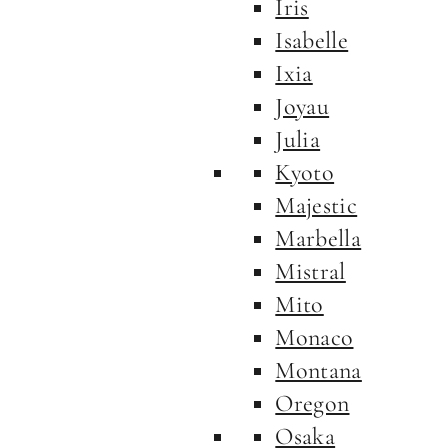
Iris
Isabelle
Ixia
Joyau
Julia
Kyoto
Majestic
Marbella
Mistral
Mito
Monaco
Montana
Oregon
Osaka