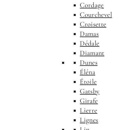
Cordage
Courchevel
Croisette
Damas
Dédale
Diamant
Dunes
Éléna
Étoile
Gatsby
Girafe
Lierre
Lignes
Lin