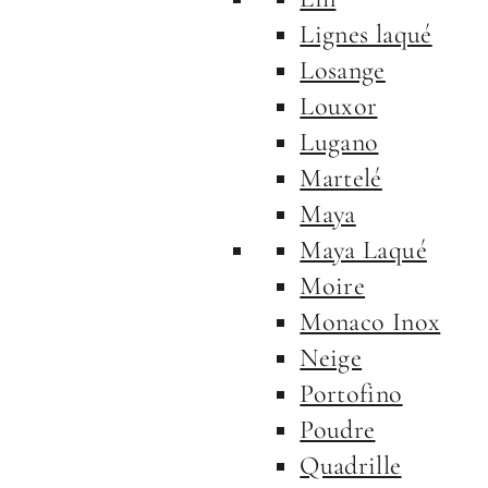
Lignes laqué
Losange
Louxor
Lugano
Martelé
Maya
Maya Laqué
Moire
Monaco Inox
Neige
Portofino
Poudre
Quadrille