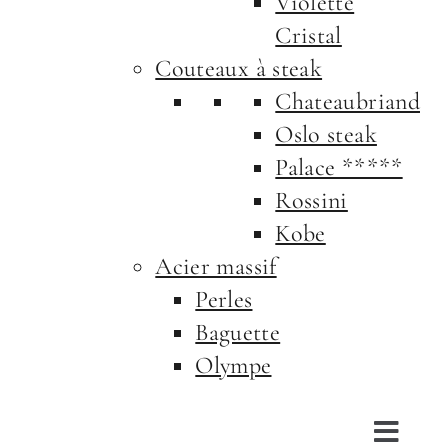
Violette
Cristal
Couteaux à steak
Chateaubriand
Oslo steak
Palace *****
Rossini
Kobe
Acier massif
Perles
Baguette
Olympe
Toggl