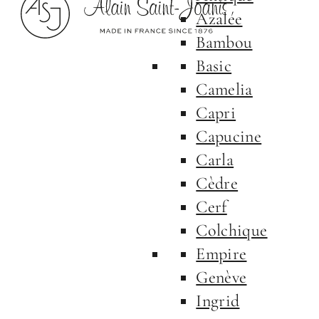
Azalée
Bambou
Basic
Camelia
Capri
Capucine
Carla
Cèdre
Cerf
Colchique
Empire
Genève
Ingrid