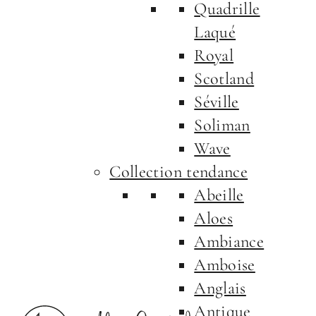
Quadrille
Laqué
Royal
Scotland
Séville
Soliman
Wave
Collection tendance
Abeille
Aloes
Ambiance
Amboise
Anglais
Antique