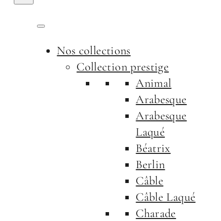
Nos collections
Collection prestige
Animal
Arabesque
Arabesque
Laqué
Béatrix
Berlin
Câble
Câble Laqué
Charade