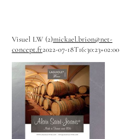
Navig
Visuel LW (2)
mickael.brion@net-
concept.fr
2022-07-18T16:30:23+02:00
RECHERCH