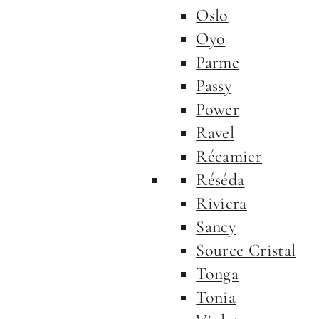
Oslo
Oyo
Parme
Passy
Power
Ravel
Récamier
Réséda
Riviera
Sancy
Source Cristal
Tonga
Tonia