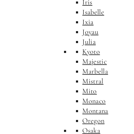
Iris
Isabelle
Ixia
Joyau
Julia
Kyoto
Majestic
Marbella
Mistral
Mito
Monaco
Montana
Oregon
Osaka