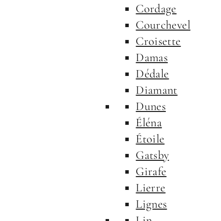
Cordage
Courchevel
Croisette
Damas
Dédale
Diamant
Dunes
Éléna
Étoile
Gatsby
Girafe
Lierre
Lignes
Lin