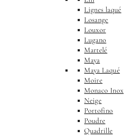
Lignes laqué
Losange
Louxor
Lugano
Martelé
Maya
Maya Laqué
Moire
Monaco Inox
Neige
Portofino
Poudre
Quadrille