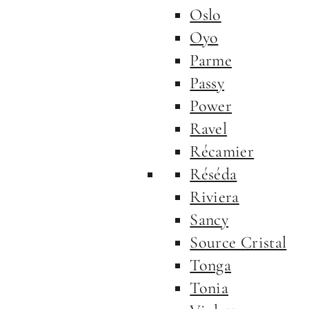
Oslo
Oyo
Parme
Passy
Power
Ravel
Récamier
Réséda
Riviera
Sancy
Source Cristal
Tonga
Tonia