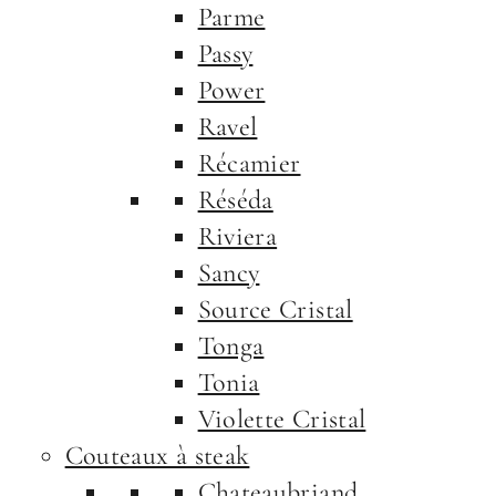
Parme
Passy
Power
Ravel
Récamier
Réséda
Riviera
Sancy
Source Cristal
Tonga
Tonia
Violette Cristal
Couteaux à steak
Chateaubriand