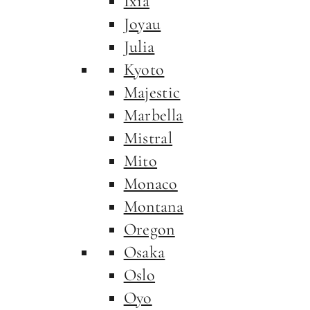
Ixia
Joyau
Julia
Kyoto
Majestic
Marbella
Mistral
Mito
Monaco
Montana
Oregon
Osaka
Oslo
Oyo