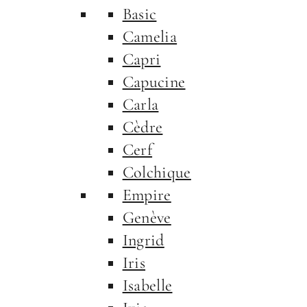
Basic
Camelia
Capri
Capucine
Carla
Cèdre
Cerf
Colchique
Empire
Genève
RECHERCH
Ingrid
Iris
Isabelle