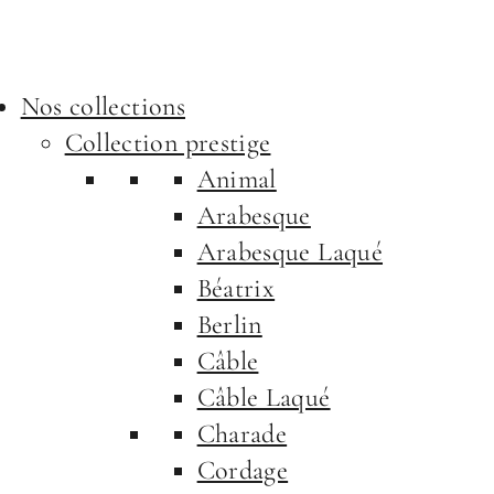
Nos collections
Collection prestige
Animal
Arabesque
Arabesque Laqué
Béatrix
Berlin
Câble
Câble Laqué
Charade
Cordage