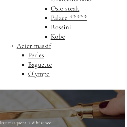
Oslo steak
Palace *****
Rossini
Kobe
Acier massif
Perles
Baguette
Olympe
llère marquent la différence