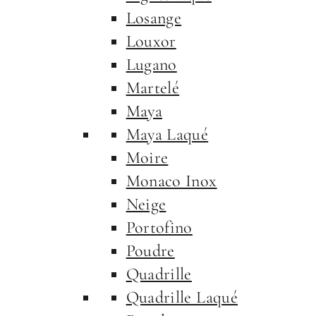
Losange
Louxor
Lugano
Martelé
Maya
Maya Laqué
Moire
Monaco Inox
Neige
Portofino
Poudre
Quadrille
Quadrille Laqué