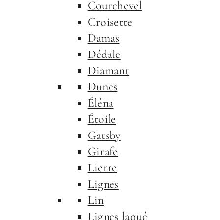
Courchevel
Croisette
Damas
Dédale
Diamant
Dunes
Éléna
Étoile
Gatsby
Girafe
Lierre
Lignes
Lin
Lignes laqué