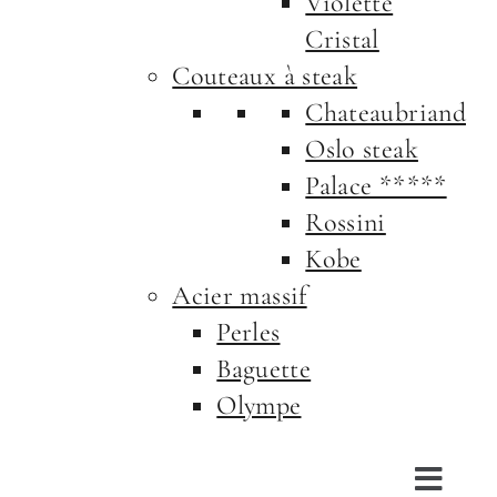
Violette
Cristal
Couteaux à steak
Chateaubriand
Oslo steak
Palace *****
Rossini
Kobe
Acier massif
Perles
Baguette
Olympe
Toggl