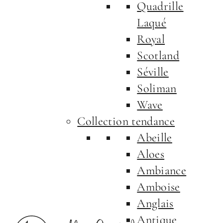
Quadrille
Laqué
Royal
Scotland
Séville
Soliman
Wave
Collection tendance
Abeille
Aloes
Ambiance
Amboise
Anglais
Antique