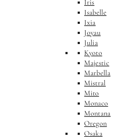
Iris
Isabelle
Ixia
Joyau
Julia
Kyoto
Majestic
Marbella
Mistral
Mito
Monaco
Montana
Oregon
Osaka