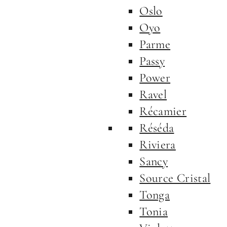
Oslo
Oyo
Parme
Passy
Power
Ravel
Récamier
Réséda
Riviera
Sancy
Source Cristal
Tonga
Tonia