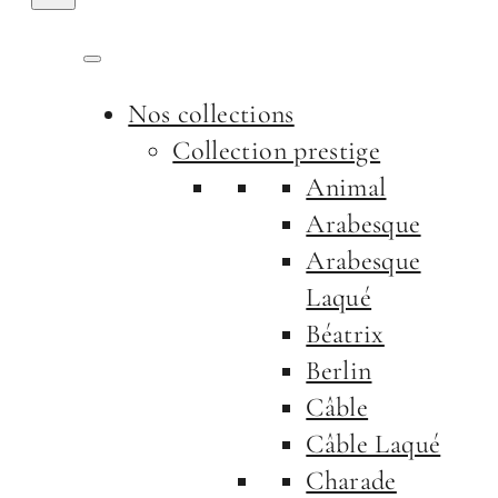
Nos collections
Collection prestige
Animal
Arabesque
Arabesque
Laqué
Béatrix
Berlin
Câble
Câble Laqué
Charade