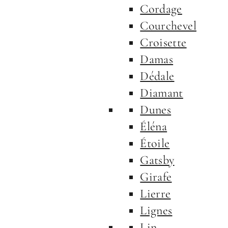
Cordage
Courchevel
Croisette
Damas
Dédale
Diamant
Dunes
Éléna
Étoile
Gatsby
Girafe
Lierre
Lignes
Lin