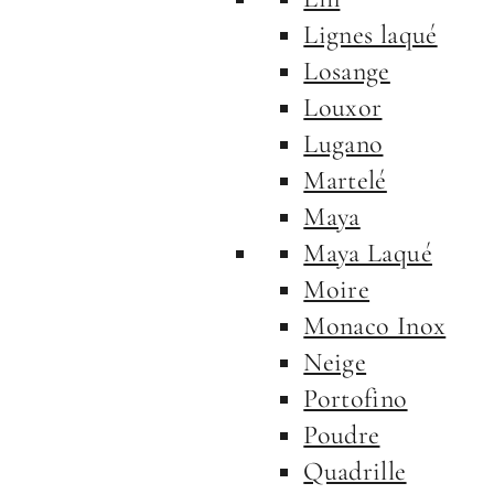
Lignes laqué
Losange
Louxor
Lugano
Martelé
Maya
Maya Laqué
Moire
Monaco Inox
Neige
Portofino
Poudre
Quadrille