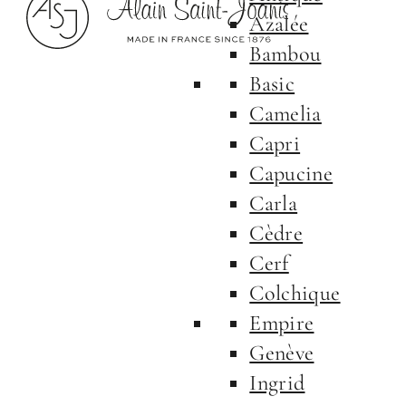
Azalée
Bambou
Basic
Camelia
Capri
Capucine
Carla
Cèdre
Cerf
Colchique
Empire
Genève
Ingrid